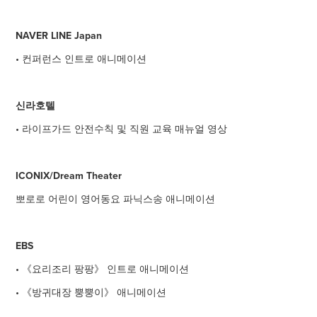
NAVER LINE Japan
• 컨퍼런스 인트로 애니메이션
신라호텔
• 라이프가드 안전수칙 및 직원 교육 매뉴얼 영상
ICONIX/Dream Theater
뽀로로 어린이 영어동요 파닉스송 애니메이션
EBS
• 《요리조리 팡팡》 인트로 애니메이션
• 《방귀대장 뿡뿡이》 애니메이션