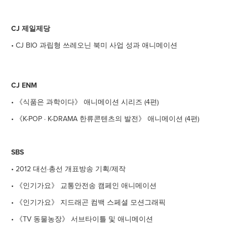
CJ 제일제당
• CJ BIO 과립형 쓰레오닌 북미 사업 성과 애니메이션
CJ ENM
• 《식품은 과학이다》 애니메이션 시리즈 (4편)
• 《K-POP · K-DRAMA 한류콘텐츠의 발전》 애니메이션 (4편)
SBS
• 2012 대선·총선 개표방송 기획/제작
• 《인기가요》 교통안전송 캠페인 애니메이션
• 《인기가요》 지드래곤 컴백 스페셜 모션그래픽
• 《TV 동물농장》 서브타이틀 및 애니메이션